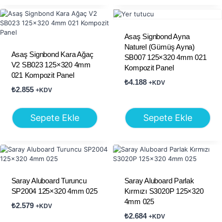
Asaş Signbond Ayna
Naturel (Gümüş Ayna)
Asaş Signbond Kara Ağaç
SB007 125×320 4mm 021
V2 SB023 125×320 4mm
Kompozit Panel
021 Kompozit Panel
₺
4.188
+KDV
₺
2.855
+KDV
Sepete Ekle
Sepete Ekle
Saray Aluboard Turuncu
Saray Aluboard Parlak
SP2004 125×320 4mm 025
Kırmızı S3020P 125×320
4mm 025
₺
2.579
+KDV
₺
2.684
+KDV