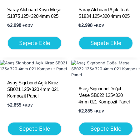
Saray Aluboard Koyu Meşe
Saray Aluboard Açık Teak
S1875 125×320 4mm 025
S1834 125×320 4mm 025
₺
2.998
₺
2.998
+KDV
+KDV
Sepete Ekle
Sepete Ekle
Asaş Signbond Açık Kiraz
Asaş Signbond Doğal
SB021 125×320 4mm 021
Meşe SB022 125×320
Kompozit Panel
4mm 021 Kompozit Panel
₺
2.855
+KDV
₺
2.855
+KDV
Sepete Ekle
Sepete Ekle