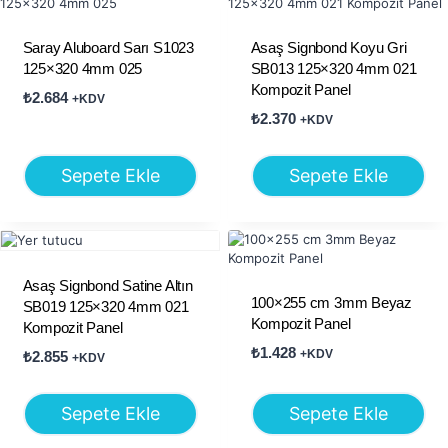
Saray Aluboard Sarı S1023
Asaş Signbond Koyu Gri
125×320 4mm 025
SB013 125×320 4mm 021
Kompozit Panel
₺
2.684
+KDV
₺
2.370
+KDV
Sepete Ekle
Sepete Ekle
Asaş Signbond Satine Altın
100×255 cm 3mm Beyaz
SB019 125×320 4mm 021
Kompozit Panel
Kompozit Panel
₺
1.428
+KDV
₺
2.855
+KDV
Sepete Ekle
Sepete Ekle