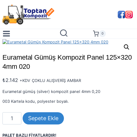
Skip
to
content
0
Eurametal Gümüş Kompozit Panel 125×320
4mm 020
₺
2.142
+KDV
ÇOKLU ALIŞVERİŞ AMBAR
Eurametal gümüş (silver) kompozit panel 4mm 0,20
003 Kartela kodu, polyester boyalı.
Eurametal
Sepete Ekle
Gümüş
Kompozit
Panel
PALET BAZLI FİYATLARDIR!