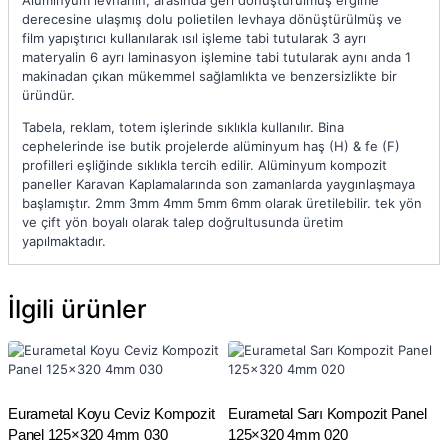
Alüminyum levhanın, arasında geri dönüştürülmüş ergime
derecesine ulaşmış dolu polietilen levhaya dönüştürülmüş ve
film yapıştırıcı kullanılarak ısıl işleme tabi tutularak 3 ayrı
materyalin 6 ayrı laminasyon işlemine tabi tutularak aynı anda 1
makinadan çıkan mükemmel sağlamlıkta ve benzersizlikte bir
üründür.
Tabela, reklam, totem işlerinde sıklıkla kullanılır. Bina
cephelerinde ise butik projelerde alüminyum haş (H) & fe (F)
profilleri eşliğinde sıklıkla tercih edilir. Alüminyum kompozit
paneller Karavan Kaplamalarında son zamanlarda yaygınlaşmaya
başlamıştır. 2mm 3mm 4mm 5mm 6mm olarak üretilebilir. tek yön
ve çift yön boyalı olarak talep doğrultusunda üretim
yapılmaktadır.
İlgili ürünler
Eurametal Koyu Ceviz Kompozit
Eurametal Sarı Kompozit Panel
Panel 125×320 4mm 030
125×320 4mm 020