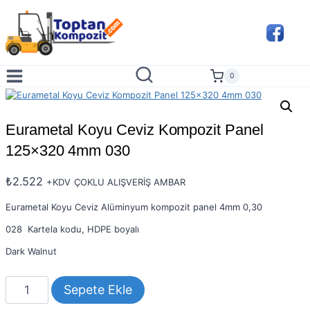
Skip
to
content
0
Eurametal Koyu Ceviz Kompozit Panel
125×320 4mm 030
₺
2.522
+KDV
ÇOKLU ALIŞVERİŞ AMBAR
Eurametal Koyu Ceviz Alüminyum kompozit panel 4mm 0,30
028 Kartela kodu, HDPE boyalı
Dark Walnut
Eurametal
Sepete Ekle
Koyu
Ceviz