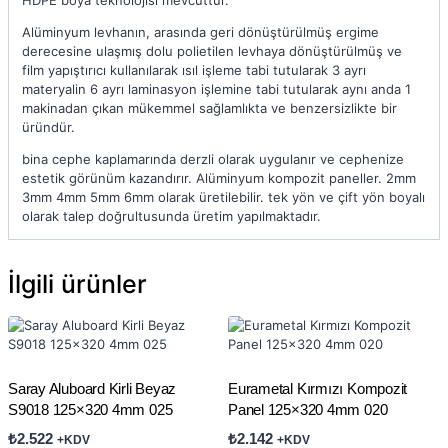
HDPE boya teknolojisi mevcuttur.
Alüminyum levhanın, arasında geri dönüştürülmüş ergime
derecesine ulaşmış dolu polietilen levhaya dönüştürülmüş ve
film yapıştırıcı kullanılarak ısıl işleme tabi tutularak 3 ayrı
materyalin 6 ayrı laminasyon işlemine tabi tutularak aynı anda 1
makinadan çıkan mükemmel sağlamlıkta ve benzersizlikte bir
üründür.
bina cephe kaplamarında derzli olarak uygulanır ve cephenize
estetik görünüm kazandırır. Alüminyum kompozit paneller. 2mm
3mm 4mm 5mm 6mm olarak üretilebilir. tek yön ve çift yön boyalı
olarak talep doğrultusunda üretim yapılmaktadır.
İlgili ürünler
Saray Aluboard Kirli Beyaz
Eurametal Kırmızı Kompozit
S9018 125×320 4mm 025
Panel 125×320 4mm 020
₺
2.522
₺
2.142
+KDV
+KDV