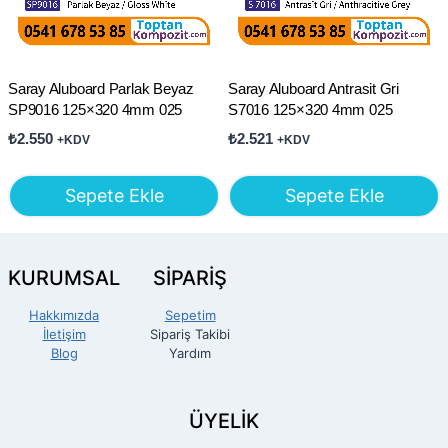
Saray Aluboard Parlak Beyaz
Saray Aluboard Antrasit Gri
SP9016 125×320 4mm 025
S7016 125×320 4mm 025
₺
2.550
₺
2.521
+KDV
+KDV
Sepete Ekle
Sepete Ekle
KURUMSAL
SİPARİŞ
Hakkımızda
Sepetim
İletişim
Sipariş Takibi
Blog
Yardım
ÜYELİK