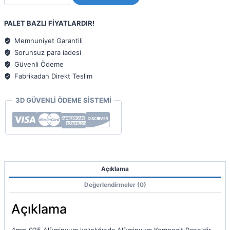
Krem
S1013
PALET BAZLI FİYATLARDIR!
125x320
4mm
Memnuniyet Garantili
025
Sorunsuz para iadesi
adet
Güvenli Ödeme
Fabrikadan Direkt Teslim
3D GÜVENLİ ÖDEME SİSTEMİ
Açıklama
Değerlendirmeler (0)
Açıklama