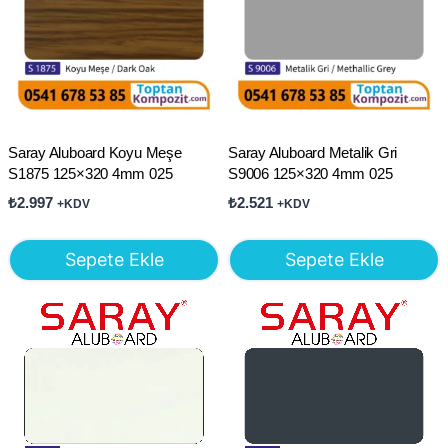
Saray Aluboard Koyu Meşe
Saray Aluboard Metalik Gri
S1875 125×320 4mm 025
S9006 125×320 4mm 025
₺
2.997
₺
2.521
+KDV
+KDV
Sepete Ekle
Sepete Ekle