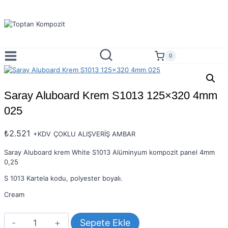
Skip
to
content
0
Saray Aluboard Krem S1013 125×320 4mm
025
₺
2.521
+KDV
ÇOKLU ALIŞVERİŞ AMBAR
Saray Aluboard krem White S1013 Alüminyum kompozit panel 4mm
0,25
S 1013 Kartela kodu, polyester boyalı.
Cream
Saray
Sepete Ekle
Aluboard