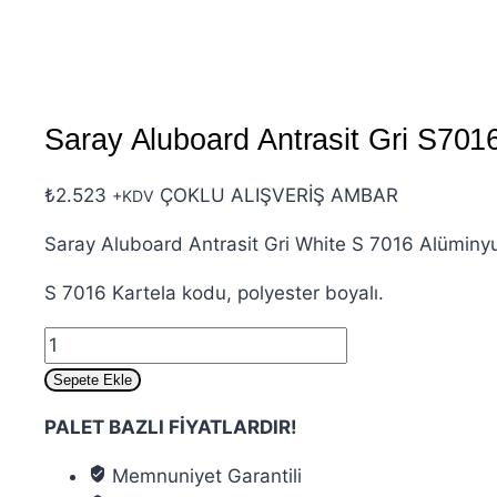
Saray Aluboard Antrasit Gri S7
₺
2.523
ÇOKLU ALIŞVERİŞ AMBAR
+KDV
Saray Aluboard Antrasit Gri White S 7016 Alümin
S 7016 Kartela kodu, polyester boyalı.
Saray
Aluboard
Sepete Ekle
Antrasit
PALET BAZLI FİYATLARDIR!
Gri
S7016
Memnuniyet Garantili
125x320