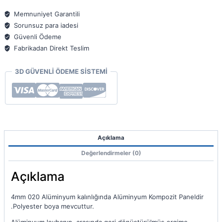
125x320
4mm
Memnuniyet Garantili
020
Sorunsuz para iadesi
adet
Güvenli Ödeme
Fabrikadan Direkt Teslim
3D GÜVENLİ ÖDEME SİSTEMİ
Açıklama
Değerlendirmeler (0)
Açıklama
4mm 020 Alüminyum kalınlığında Alüminyum Kompozit Paneldir
.Polyester boya mevcuttur.