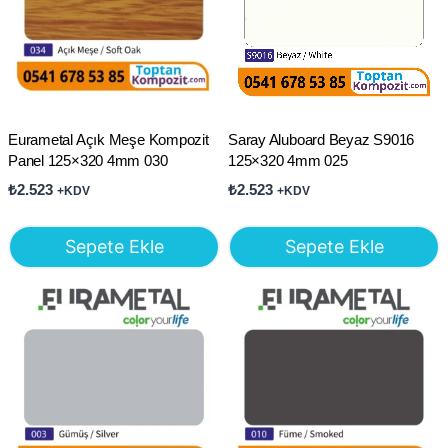
Eurametal Açık Meşe Kompozit
Saray Aluboard Beyaz S9016
Panel 125×320 4mm 030
125×320 4mm 025
₺
2.523
₺
2.523
+KDV
+KDV
Sepete Ekle
Sepete Ekle