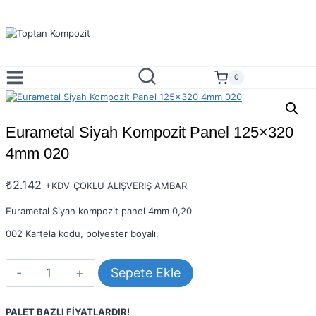
Skip
to
content
0
Eurametal Siyah Kompozit Panel 125×320
4mm 020
₺
2.142
+KDV
ÇOKLU ALIŞVERİŞ AMBAR
Eurametal Siyah kompozit panel 4mm 0,20
002 Kartela kodu, polyester boyalı.
Eurametal
Sepete Ekle
Siyah
Kompozit
Panel
PALET BAZLI FİYATLARDIR!