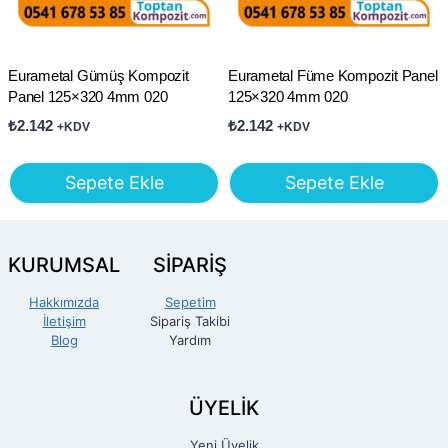
Eurametal Gümüş Kompozit
Eurametal Füme Kompozit Panel
Panel 125×320 4mm 020
125×320 4mm 020
₺
2.142
₺
2.142
+KDV
+KDV
Sepete Ekle
Sepete Ekle
KURUMSAL
SİPARİŞ
Hakkımızda
Sepetim
İletişim
Sipariş Takibi
Blog
Yardım
ÜYELİK
Yeni Üyelik