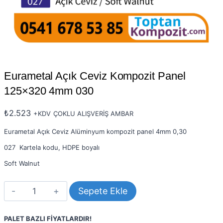
Eurametal Açık Ceviz Kompozit Panel
125×320 4mm 030
₺
2.523
+KDV
ÇOKLU ALIŞVERİŞ AMBAR
Eurametal Açık Ceviz Alüminyum kompozit panel 4mm 0,30
027 Kartela kodu, HDPE boyalı
Soft Walnut
Eurametal
Sepete Ekle
Açık
Ceviz
Kompozit
PALET BAZLI FİYATLARDIR!