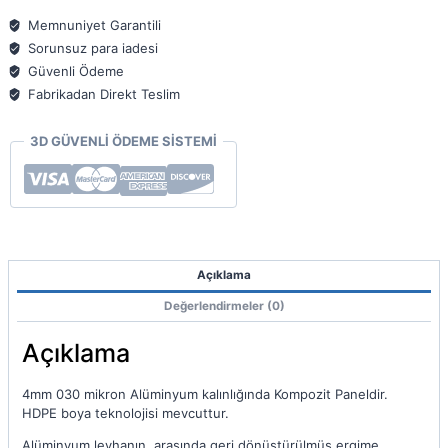
Panel
125x320
Memnuniyet Garantili
4mm
Sorunsuz para iadesi
030
Güvenli Ödeme
adet
Fabrikadan Direkt Teslim
3D GÜVENLİ ÖDEME SİSTEMİ
Açıklama
Değerlendirmeler (0)
Açıklama
4mm 030 mikron Alüminyum kalınlığında Kompozit Paneldir.
HDPE boya teknolojisi mevcuttur.
Alüminyum levhanın, arasında geri dönüştürülmüş ergime