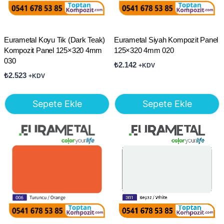
Eurametal Koyu Tik (Dark Teak)
Eurametal Siyah Kompozit Panel
Kompozit Panel 125×320 4mm
125×320 4mm 020
030
₺
2.142
+KDV
₺
2.523
+KDV
Sepete Ekle
Sepete Ekle