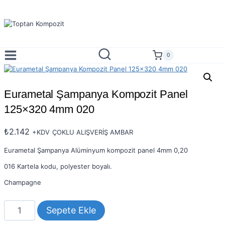
Skip
to
content
0
Eurametal Şampanya Kompozit Panel
125×320 4mm 020
₺
2.142
+KDV
ÇOKLU ALIŞVERİŞ AMBAR
Eurametal Şampanya Alüminyum kompozit panel 4mm 0,20
016 Kartela kodu, polyester boyalı.
Champagne
Eurametal
Sepete Ekle
Şampanya
Kompozit