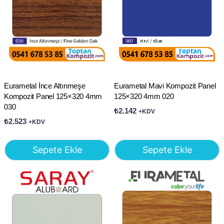
Eurametal İnce Altınmeşe
Eurametal Mavi Kompozit Panel
Kompozit Panel 125×320 4mm
125×320 4mm 020
030
₺
2.142
+KDV
₺
2.523
+KDV
Sepete Ekle
Sepete Ekle