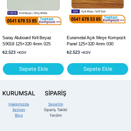
Saray Aluboard Kirli Beyaz
Eurametal Açık Meşe Kompozit
S9018 125×320 4mm 025
Panel 125×320 4mm 030
₺
2.523
₺
2.523
+KDV
+KDV
Sepete Ekle
Sepete Ekle
KURUMSAL
SİPARİŞ
Hakkımızda
Sepetim
İletişim
Sipariş Takibi
Blog
Yardım