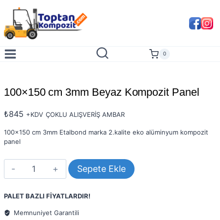
Skip
to
content
0
100×150 cm 3mm Beyaz Kompozit Panel
₺
845
+KDV
ÇOKLU ALIŞVERİŞ AMBAR
100×150 cm 3mm Etalbond marka 2.kalite eko alüminyum kompozit
panel
100x150
Sepete Ekle
cm
3mm
Beyaz
PALET BAZLI FİYATLARDIR!
Kompozit
Panel
Memnuniyet Garantili
adet