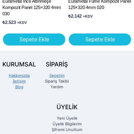
Eurametal İnce Altınmeşe
Eurametal Füme Kompozit Panel
Kompozit Panel 125×320 4mm
125×320 4mm 020
030
₺
2.142
+KDV
₺
2.523
+KDV
Sepete Ekle
Sepete Ekle
KURUMSAL
SİPARİŞ
Hakkımızda
Sepetim
İletişim
Sipariş Takibi
Blog
Yardım
ÜYELİK
Yeni Üyelik
Üyelik Bilgilerim
Şifremi Unuttum