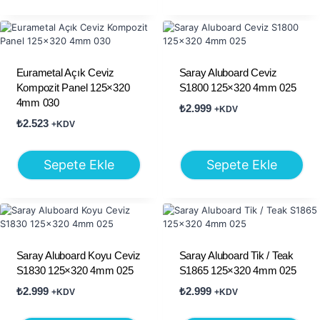
Eurametal Açık Ceviz
Saray Aluboard Ceviz
Kompozit Panel 125×320
S1800 125×320 4mm 025
4mm 030
₺
2.999
+KDV
₺
2.523
+KDV
Sepete Ekle
Sepete Ekle
Saray Aluboard Koyu Ceviz
Saray Aluboard Tik / Teak
S1830 125×320 4mm 025
S1865 125×320 4mm 025
₺
2.999
₺
2.999
+KDV
+KDV