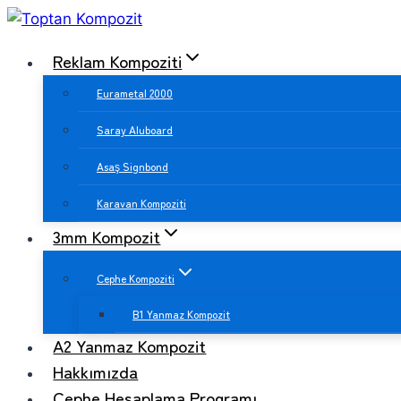
Skip
to
Reklam Kompoziti
content
Eurametal 2000
Saray Aluboard
Asaş Signbond
Karavan Kompoziti
3mm Kompozit
Cephe Kompoziti
B1 Yanmaz Kompozit
A2 Yanmaz Kompozit
Hakkımızda
Cephe Hesaplama Programı