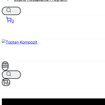
0
0
eurametal kompozit panel