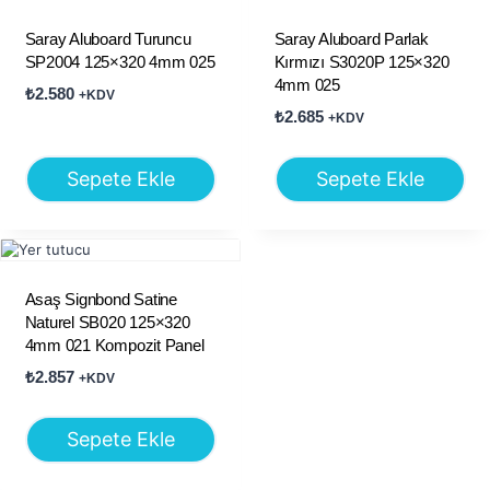
Saray Aluboard Turuncu
Saray Aluboard Parlak
SP2004 125×320 4mm 025
Kırmızı S3020P 125×320
4mm 025
₺
2.580
+KDV
₺
2.685
+KDV
Sepete Ekle
Sepete Ekle
Asaş Signbond Satine
Naturel SB020 125×320
4mm 021 Kompozit Panel
₺
2.857
+KDV
Sepete Ekle