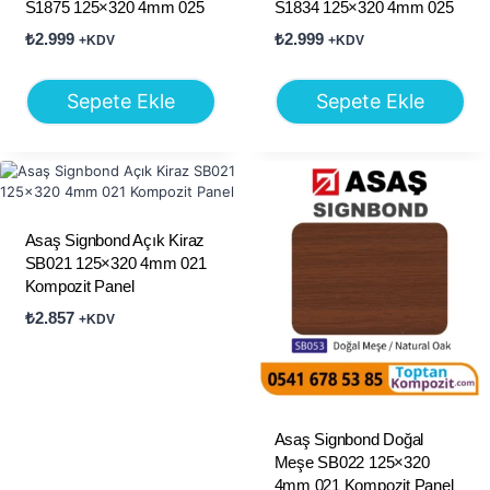
S1875 125×320 4mm 025
S1834 125×320 4mm 025
₺
2.999
₺
2.999
+KDV
+KDV
Sepete Ekle
Sepete Ekle
Asaş Signbond Açık Kiraz
SB021 125×320 4mm 021
Kompozit Panel
₺
2.857
+KDV
Asaş Signbond Doğal
Meşe SB022 125×320
4mm 021 Kompozit Panel