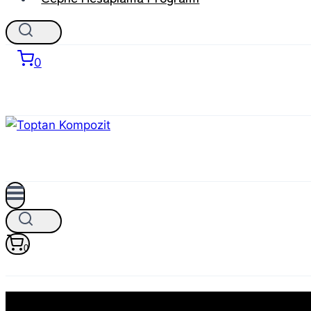
0
0
3mm Kompozit Panel