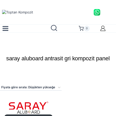
Skip
to
content
0
saray aluboard antrasit gri kompozit panel