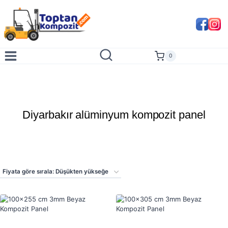
Skip
to
content
0
Diyarbakır alüminyum kompozit panel