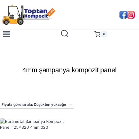
Skip
to
content
0
4mm şampanya kompozit panel