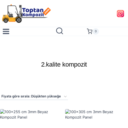
Skip
to
content
0
2.kalite kompozit