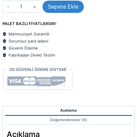
A2
Sepete Ekle
Yanmaz
Kompozit
Panel
PALET BAZLI FİYATLARDIR!
ALBOND
7000
Memnuniyet Garantili
Siyah
Sorunsuz para iadesi
4mm
Güvenli Ödeme
040
Fabrikadan Direkt Teslim
adet
3D GÜVENLİ ÖDEME SİSTEMİ
Açıklama
Değerlendirmeler (0)
Açıklama