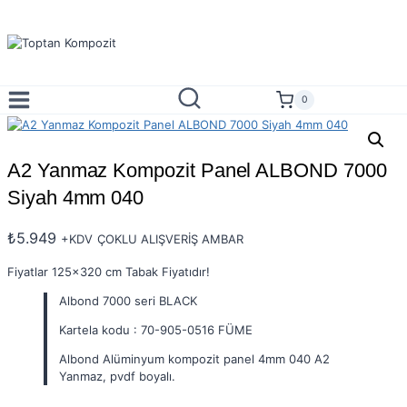
Skip
to
content
0
A2 Yanmaz Kompozit Panel ALBOND 7000
Siyah 4mm 040
₺
5.949
+KDV
ÇOKLU ALIŞVERİŞ AMBAR
Fiyatlar 125×320 cm Tabak Fiyatıdır!
Albond 7000 seri BLACK
Kartela kodu : 70-905-0516 FÜME
Albond Alüminyum kompozit panel 4mm 040 A2
Yanmaz, pvdf boyalı.