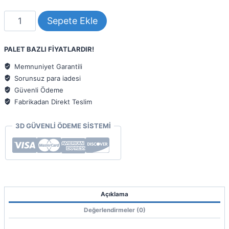
A2
Sepete Ekle
Yanmaz
Kompozit
Panel
PALET BAZLI FİYATLARDIR!
ALBOND
7000
Memnuniyet Garantili
Centiyana
Sorunsuz para iadesi
Mavi
Güvenli Ödeme
4mm
Fabrikadan Direkt Teslim
040
adet
3D GÜVENLİ ÖDEME SİSTEMİ
Açıklama
Değerlendirmeler (0)