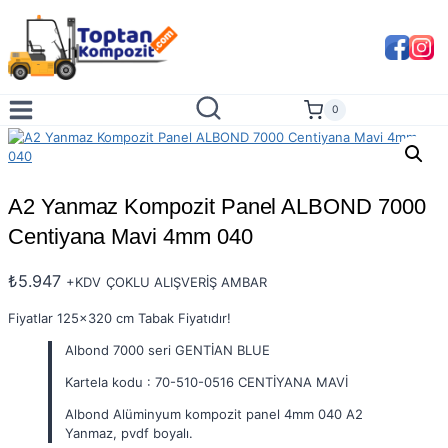
Skip
to
content
0
A2 Yanmaz Kompozit Panel ALBOND 7000
Centiyana Mavi 4mm 040
₺
5.947
+KDV
ÇOKLU ALIŞVERİŞ AMBAR
Fiyatlar 125×320 cm Tabak Fiyatıdır!
Albond 7000 seri GENTİAN BLUE
Kartela kodu : 70-510-0516 CENTİYANA MAVİ
Albond Alüminyum kompozit panel 4mm 040 A2
Yanmaz, pvdf boyalı.