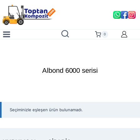
Skip
to
content
0
Albond 6000 serisi
Seçiminizle eşleşen ürün bulunamadı.