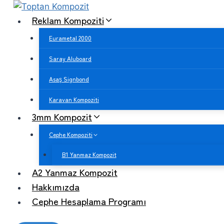
Skip
Reklam Kompoziti
to
content
Eurametal 2000
Saray Aluboard
Asaş Signbond
Karavan Kompoziti
3mm Kompozit
Cephe Kompoziti
B1 Yanmaz Kompozit
A2 Yanmaz Kompozit
Hakkımızda
Cephe Hesaplama Programı