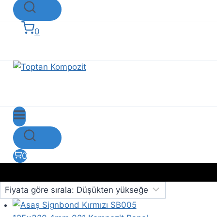
0
0
Signbond 005