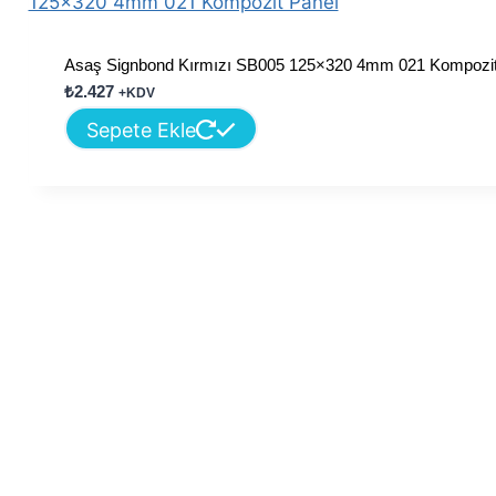
Asaş Signbond Kırmızı SB005 125×320 4mm 021 Kompozit
₺
2.427
+KDV
Sepete Ekle