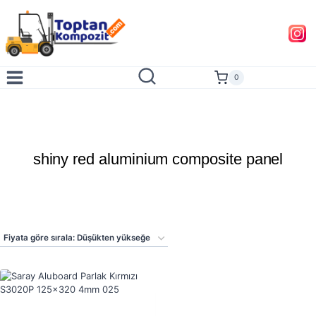
Skip
to
content
0
shiny red aluminium composite panel