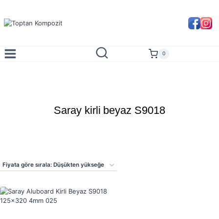
Skip
to
content
0
Saray kirli beyaz S9018