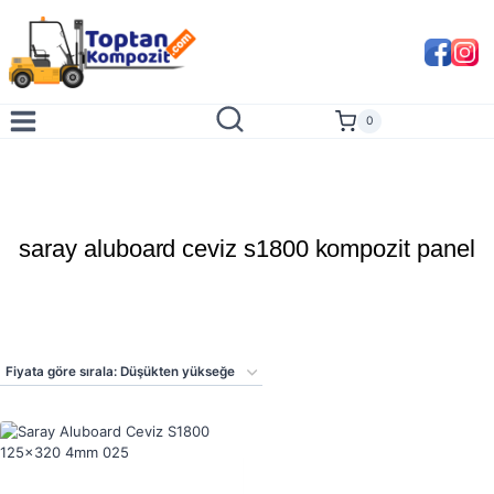
Skip
to
content
0
saray aluboard ceviz s1800 kompozit panel