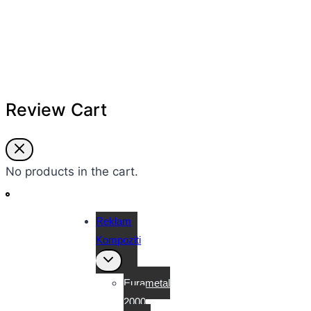
Review Cart
No products in the cart.
Reklam
Kompoziti
Toggle
child
menu
Eurametal
2000