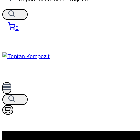
0
0
RAL 7037 KOMPOZİT PANEL