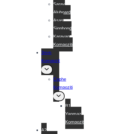
Saray
Aluboard
Asaş
Signbond
Karavan
Kompoziti
3mm
Kompozit
Toggle
child
menu
Cephe
Kompoziti
Toggle
child
menu
B1
Yanmaz
Kompozit
A2