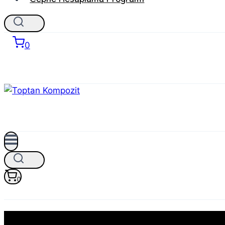
0
0
mg bond 030 ince altınmeşe