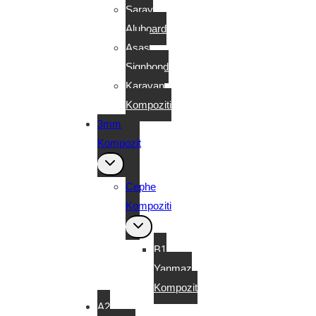
Saray
Aluboard
Asaş
Signbond
Karavan
Kompoziti
3mm
Kompozit
Toggle
child
menu
Cephe
Kompoziti
Toggle
child
menu
B1
Yanmaz
Kompozit
A2