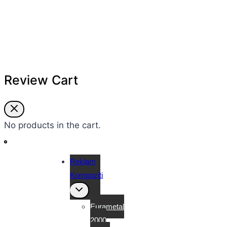
Review Cart
No products in the cart.
Reklam
Kompoziti
Toggle
child
menu
Eurametal
2000