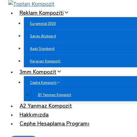
Skip
Reklam Kompoziti
to
content
Eurametal 2000
Saray Aluboard
Asaş Signbond
Karavan Kompoziti
3mm Kompozit
Cephe Kompoziti
B1 Yanmaz Kompozit
A2 Yanmaz Kompozit
Hakkımızda
Cephe Hesaplama Programı