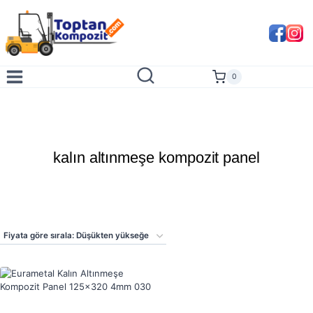
Skip
to
content
0
kalın altınmeşe kompozit panel