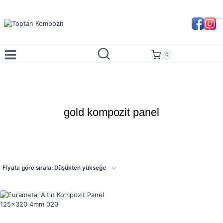
Skip
to
content
0
gold kompozit panel