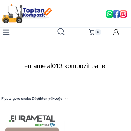
Skip
to
content
0
eurametal013 kompozit panel