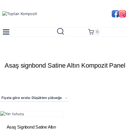
Skip
to
content
0
Asaş signbond Satine Altın Kompozit Panel
Asaş Signbond Satine Altın