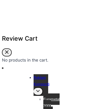
Review Cart
No products in the cart.
Reklam
Kompoziti
Toggle
child
menu
Eurametal
2000