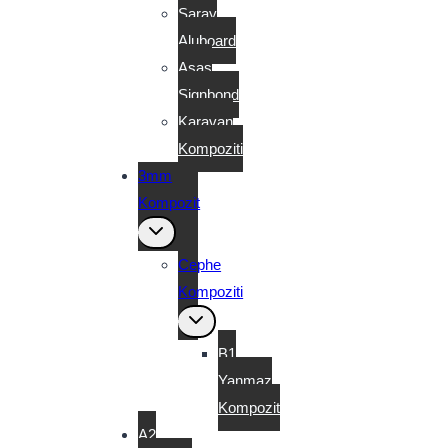
Saray
Aluboard
Asaş
Signbond
Karavan
Kompoziti
3mm
Kompozit
Toggle
child
menu
Cephe
Kompoziti
Toggle
child
menu
B1
Yanmaz
Kompozit
A2