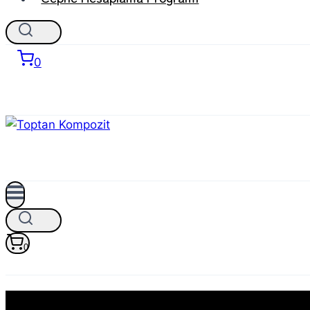
0
0
Asaş signbond Kara Ağaç Kompozit