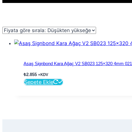
Asaş Signbond Kara Ağaç V2 SB023 125×320 4mm 021
₺
2.855
+KDV
Sepete Ekle