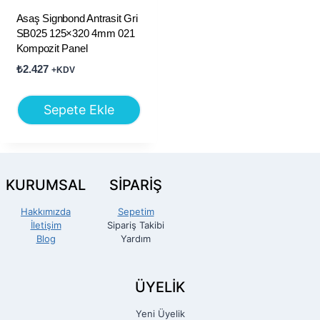
Asaş Signbond Antrasit Gri
SB025 125×320 4mm 021
Kompozit Panel
₺
2.427
+KDV
Sepete Ekle
KURUMSAL
SİPARİŞ
Hakkımızda
Sepetim
İletişim
Sipariş Takibi
Blog
Yardım
ÜYELİK
Yeni Üyelik