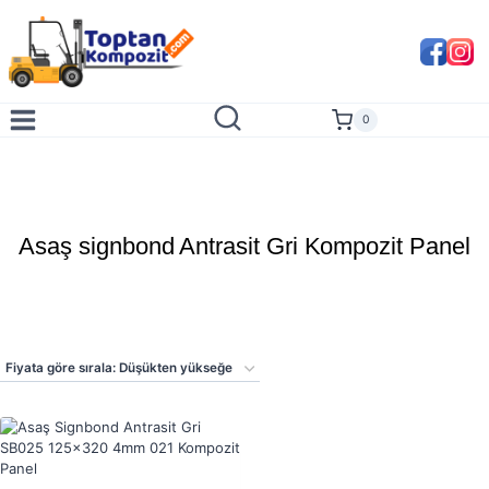
Skip
to
content
0
Asaş signbond Antrasit Gri Kompozit Panel