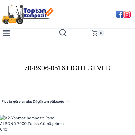
Skip
to
content
0
70-B906-0516 LIGHT SİLVER