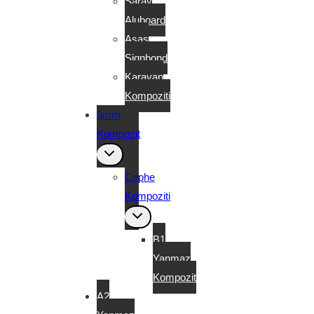
Saray
Aluboard
Asaş
Signbond
Karavan
Kompoziti
3mm
Kompozit
Toggle
child
menu
Cephe
Kompoziti
Toggle
child
menu
B1
Yanmaz
Kompozit
A2