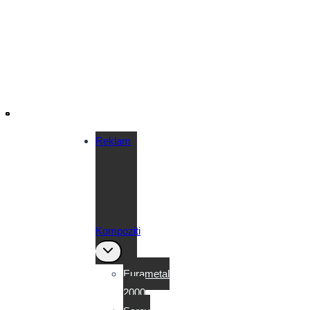
Reklam
Kompoziti
Toggle
child
menu
Eurametal
2000