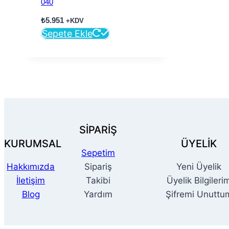
040
₺
5.951
+KDV
Sepete Ekle
SİPARİŞ
KURUMSAL
ÜYELİK
Sepetim
Hakkımızda
Sipariş
Yeni Üyelik
İletişim
Takibi
Üyelik Bilgileri
Blog
Yardım
Şifremi Unuttu