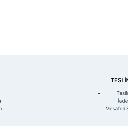
TESLI
Tesli
m
İade
m
Mesafeli 