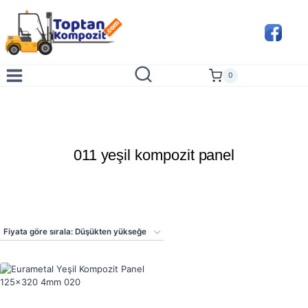
Skip
to
content
0
011 yeşil kompozit panel